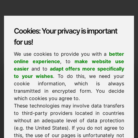
Cookies: Your privacy is important
for us!
We use cookies to provide you with a
better
online experience
, to
make website use
Domaininformation
easier
and to
adapt offers more specifically
to your wishes
. To do this, we need your
Domaininformation | Letzebuergesch
cookie information, which is always
transmitted in encrypted form. You decide
Virzugspräis: 3.000,00 Euro (ouni TVA)
which cookies you agree to.
These technologies may involve data transfers
NEI
Eng Auswiel u weidere Domainer op Find-Your-Domain.eu
to third-party providers located in countries
elo entdecken ->
without an adequate level of data protection
(e.g. the United States). If you do not agree to
this, the use of our pages is unfortunately not