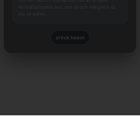
Domain Numm momentan net an engem
Verkafsprozess ass, ass et och méiglech et
elo ze kafen.
zréck heem
Direkte Kontakt