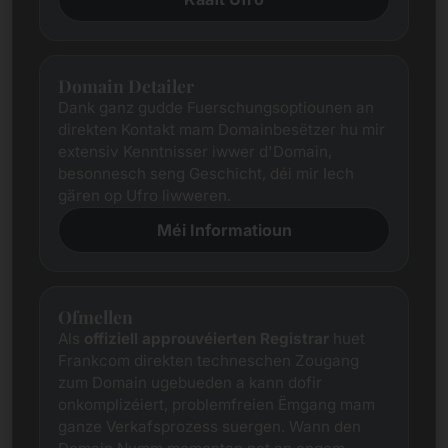
Domain Detailer
Dank ganz gudde Fuerschungsoptiounen an
direkten Kontakt mam Domainbesëtzer hu mir
extensiv Kenntnisser iwwer d'Domain,
besonnesch seng Geschicht, déi mir Iech
gären op Ufro liwweren.
Méi Informatioun
Ofmellen
Als
offiziell approuvéierten Registrar
huet
Frankcom direkten techneschen Zougang
zum Domain ugebueden a kann dofir
onkomplizéiert, problemfreien Ëmgang mam
ganze Verkafsprozess suergen. Wann den